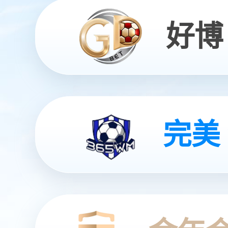
太阳成集团tyc151c
全智能灵动机器人
灵动 | 亲和 | 智能
查看更多
查看更多
查看更多
查看更多
查看详情
查看更多