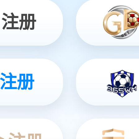
c灵犀 X2