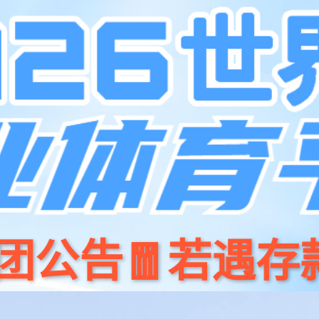
品
开源
太阳成集团tyc151cc商城
新闻资讯
关于我们
招贤纳⼠
联